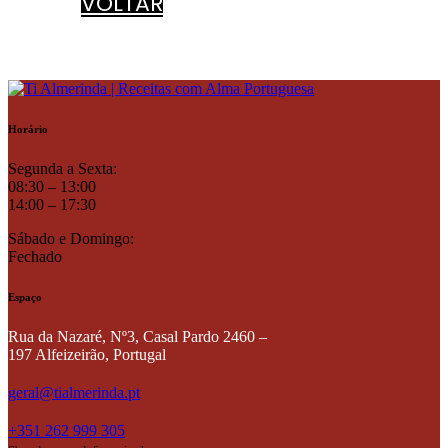
VOLTAR
Horário
Segunda a Sexta:
08:30 – 13:00
14:00 – 17:30
Sábado e Domingo:
Fechado
Espaço
Rua da Nazaré, Nº3, Casal Pardo
2460 –
197 Alfeizeirão,
Portugal
geral@tialmerinda.pt
+351 262 999 305