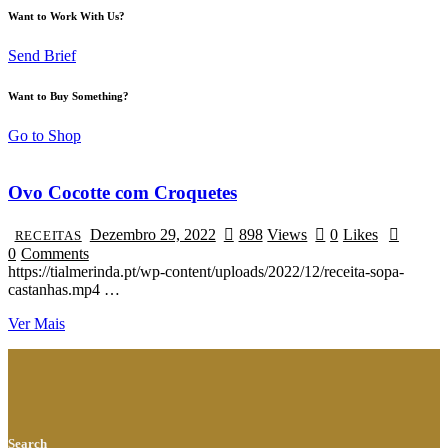
Want to Work With Us?
Send Brief
Want to Buy Something?
Go to Shop
Ovo Cocotte com Croquetes
Dezembro 29, 2022
898
Views
0
Likes
RECEITAS
0
Comments
https://tialmerinda.pt/wp-content/uploads/2022/12/receita-sopa-
castanhas.mp4 …
Ver Mais
Search