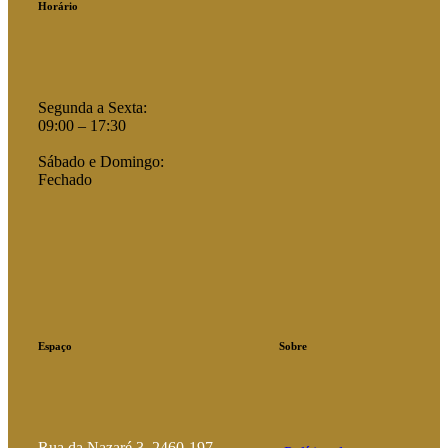
Horário
Segunda a Sexta:
09:00 – 17:30
Sábado e Domingo:
Fechado
Espaço
Sobre
Rua da Nazaré 3, 2460-197