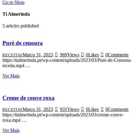
Go to Shop
Ti Almerinda
5
articles published
Puré de cenoura
Março 31, 2023
969
Views
0
Likes
0
Comments
RECEITAS
https://tialmerinda.pt/wp-content/uploads/2023/03/Pure-de-Cenoura-
receita.mp4 …
Ver Mais
Creme de couve roxa
Março 31, 2023
931
Views
0
Likes
0
Comments
RECEITAS
https://tialmerinda.pt/wp-content/uploads/2023/03/creme-couve-
roxa.mp4 …
Ver Mais