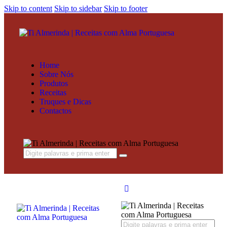
Skip to content
Skip to sidebar
Skip to footer
Home
Sobre Nós
Produtos
Receitas
Truques e Dicas
Contactos