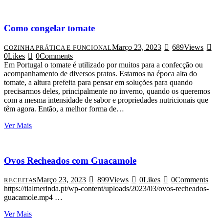
Como congelar tomate
Março 23, 2023
689
Views
COZINHA PRÁTICA E FUNCIONAL
0
Likes
0
Comments
Em Portugal o tomate é utilizado por muitos para a confecção ou
acompanhamento de diversos pratos. Estamos na época alta do
tomate, a altura prefeita para pensar em soluções para quando
precisarmos deles, principalmente no inverno, quando os queremos
com a mesma intensidade de sabor e propriedades nutricionais que
têm agora. Então, a melhor forma de…
Ver Mais
Ovos Recheados com Guacamole
Março 23, 2023
899
Views
0
Likes
0
Comments
RECEITAS
https://tialmerinda.pt/wp-content/uploads/2023/03/ovos-recheados-
guacamole.mp4 …
Ver Mais