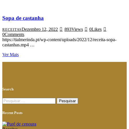
Sopa de castanha
Dezembro 12, 2022
893
Views
0
Likes
RECEITAS
0
Comments
https://tialmerinda.pt/wp-content/uploads/2022/12/receita-sopa-
castanhas.mp4 …
Ver Mais
Search
Recent Posts