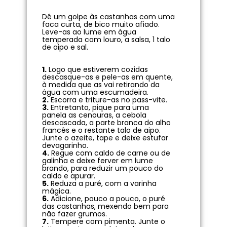
Dê um golpe às castanhas com uma
faca curta, de bico muito afiado.
Leve-as ao lume em água
temperada com louro, a salsa, 1 talo
de aipo e sal.
1.
Logo que estiverem cozidas
descasque-as e pele-as em quente,
à medida que as vai retirando da
água com uma escumadeira.
2.
Escorra e triture-as no pass-vite.
3.
Entretanto, pique para uma
panela as cenouras, a cebola
descascada, a parte branca do alho
francês e o restante talo de aipo.
Junte o azeite, tape e deixe estufar
devagarinho.
4.
Regue com caldo de carne ou de
galinha e deixe ferver em lume
brando, para reduzir um pouco do
caldo e apurar.
5.
Reduza a puré, com a varinha
mágica.
6.
Adicione, pouco a pouco, o puré
das castanhas, mexendo bem para
não fazer grumos.
7.
Tempere com pimenta. Junte o